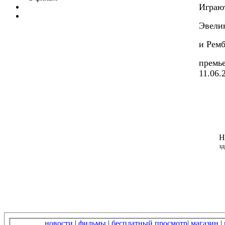
Играю
Эвели
и Рем
премье
11.06.
Н
зд
новости
|
фильмы
|
бесплатный просмотр
|
магазин
|