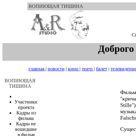
ВОПИЮЩАЯ ТИШИНА
C
Доброго
главная
|
новости
|
кино
|
театр
|
балет
|
телевидени
ВОПИЮЩАЯ
ТИШИНА
Фильм
"крича
Участники
Stille
проекта
музыка
Кадры из
Falschs
фильма
Кадры не
Сущест
вошедшие
в фильм