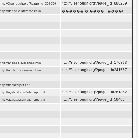
http://3isenough.org/?page_id=888259
http://3isenough.org/?page_id=308056
������ � ���� - ����!
http://dohod-v-internete.zz.mu/
http://3isenough.org/?page_id=170863
http://anclado.cl/sitemap.html
http://3isenough.org/?page_id=241557
http://anclado.cl/sitemap.html
http://freshcarpet.net
http://3isenough.org/?page_id=261852
http://ayalatal.com/sitemap.html
http://3isenough.org/?page_id=58483
http://ayalatal.com/sitemap.html