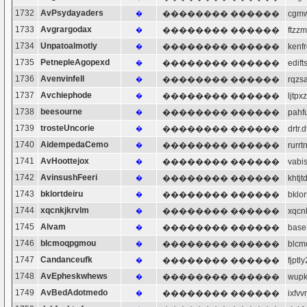
1732
AvPsydayaders
�������� ������
cgm
�
1733
Avgrargodax
�������� ������
ftzz
�
1734
Unpatoalmotly
�������� ������
ken
�
1735
PetnepleAgopexd
�������� ������
edi
�
1736
Avenvinfell
�������� ������
rqzs
�
1737
Avchiephode
�������� ������
ljtp
�
1738
beesourne
�������� ������
pah
�
1739
trosteUncorie
�������� ������
drtr
�
1740
AidempedaCemo
�������� ������
rurr
�
1741
AvHoottejox
�������� ������
vabi
�
1742
AvinsushFeeri
�������� ������
khtj
�
1743
bklortdeiru
�������� ������
bkl
�
1744
xqcnkjkrvlm
�������� ������
xqc
�
1745
Alvam
�������� ������
bas
�
1746
blcmoqpgmou
�������� ������
blc
�
1747
Candanceufk
�������� ������
fjp
�
1748
AvEpheskwhews
�������� ������
wupk
�
1749
AvBedAdotmedo
�������� ������
ixfv
�