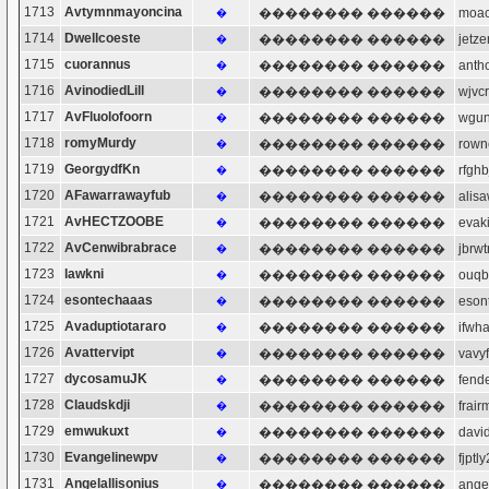
1713
Avtymnmayoncina
�������� ������
moa
�
1714
Dwellcoeste
�������� ������
jet
�
1715
cuorannus
�������� ������
ant
�
1716
AvinodiedLill
�������� ������
wjv
�
1717
AvFluolofoorn
�������� ������
wgu
�
1718
romyMurdy
�������� ������
row
�
1719
GeorgydfKn
�������� ������
rfg
�
1720
AFawarrawayfub
�������� ������
ali
�
1721
AvHECTZOOBE
�������� ������
eva
�
1722
AvCenwibrabrace
�������� ������
jbr
�
1723
lawkni
�������� ������
ouq
�
1724
esontechaaas
�������� ������
eso
�
1725
Avaduptiotararo
�������� ������
ifw
�
1726
Avattervipt
�������� ������
vavy
�
1727
dycosamuJK
�������� ������
fen
�
1728
Claudskdji
�������� ������
fra
�
1729
emwukuxt
�������� ������
dav
�
1730
Evangelinewpv
�������� ������
fjp
�
1731
Angelallisonius
�������� ������
ang
�