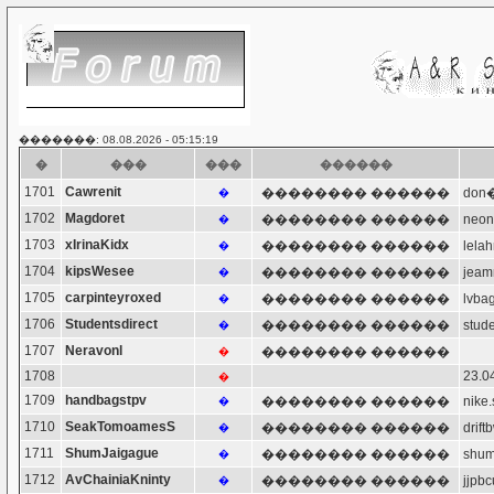
�������: 08.08.2026 - 05:15:19
�
���
���
������
1701
Cawrenit
�������� ������
don
�
1702
Magdoret
�������� ������
neo
�
1703
xIrinaKidx
�������� ������
lel
�
1704
kipsWesee
�������� ������
jea
�
1705
carpinteyroxed
�������� ������
lvb
�
1706
Studentsdirect
�������� ������
stud
�
1707
Neravonl
�������� ������
�
1708
23.0
�
1709
handbagstpv
�������� ������
nik
�
1710
SeakTomoamesS
�������� ������
dri
�
1711
ShumJaigague
�������� ������
shu
�
1712
AvChainiaKninty
�������� ������
jjp
�