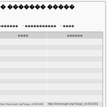
� ������� �����
�������
�����������
����
����
������
http://3isenough.org/?page_id=843281
http://3isenough.org/?page_id=861990